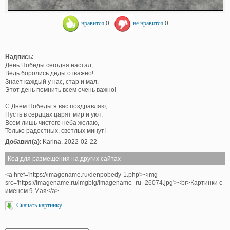
нравится
0
не нравится
0
Надпись:
День Победы сегодня настал,
Ведь боролись деды отважно!
Знает каждый у нас, стар и мал,
Этот день помнить всем очень важно!
С Днем Победы я вас поздравляю,
Пусть в сердцах царят мир и уют,
Всем лишь чистого неба желаю,
Только радостных, светлых минут!
Добавил(а)
: Karina. 2022-02-22
Код для размещения на других сайтах
<a href='https://imagename.ru/denpobedy-1.php'><img
src='https://imagename.ru/imgbig/imagename_ru_26074.jpg'><br>Картинки с
именем 9 Мая</a>
Скачать картинку