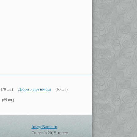
(70 шт.)
Доброго утра ноября
(65 шт.)
(69 шт.)
ImageName.ru
Create in 2015, retree