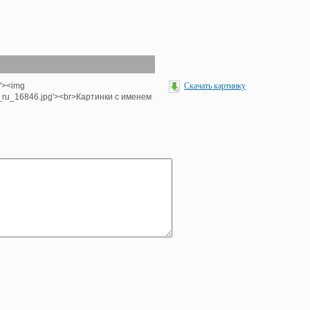
p'><img
Скачать картинку
e_ru_16846.jpg'><br>Картинки с именем