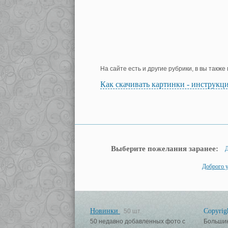
На сайте есть и другие рубрики, в вы такж
Как скачивать картинки - инструкц
Выберите пожелания заранее:
Д
Доброго 
Новинки
Copyrig
50 шт.
50 недавно добавленных фото с
Большин