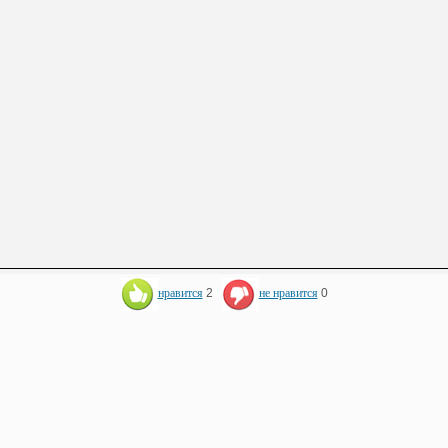
нравится
2
не нравится
0