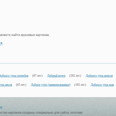
е можете найти красивые картинки.
ия
оброго утра сентября
(67 шт.)
Добрый вечер
(262 шт.)
Доброго утра апреля
утра июля
(65 шт.)
Доброе утро (анимированные)
(182 шт.)
Доброго утра мая
ht
ство картинок созданы специально для сайта, поэтому