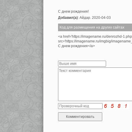
С днем рождения!
Добавил(а)
: Айдар. 2020-04-03
Код для размещения на других сайтах
<a href='https://imagename.ru/denrozhd-1.ph
src='https://imagename.ru/imgbig/imagenam
С днем рождения</a>