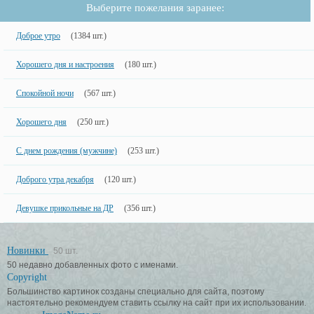
Выберите пожелания заранее:
Доброе утро
(1384 шт.)
Хорошего дня и настроения
(180 шт.)
Спокойной ночи
(567 шт.)
Хорошего дня
(250 шт.)
С днем рождения (мужчине)
(253 шт.)
Доброго утра декабря
(120 шт.)
Девушке прикольные на ДР
(356 шт.)
Новинки
50 шт.
50 недавно добавленных фото с именами.
Copyright
Большинство картинок созданы специально для сайта, поэтому
настоятельно рекомендуем ставить ссылку на сайт при их использовании.