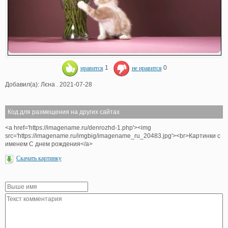
нравится
1
не нравится
0
Добавил(а): Лєна . 2021-07-28
Код для размещения на других сайтах
<a href='https://imagename.ru/denrozhd-1.php'><img
src='https://imagename.ru/imgbig/imagename_ru_20483.jpg'><br>Картинки с
именем С днем рождения</a>
Скачать картинку