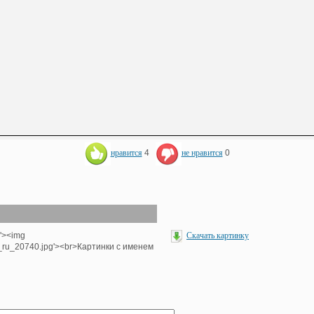
нравится
4
не нравится
0
p'><img
Скачать картинку
e_ru_20740.jpg'><br>Картинки с именем