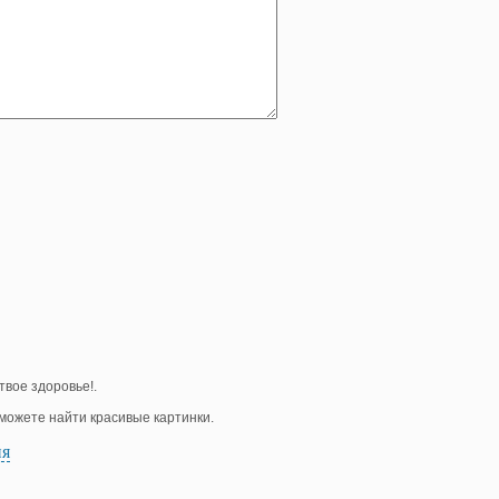
твое здоровье!.
е можете найти красивые картинки.
ия