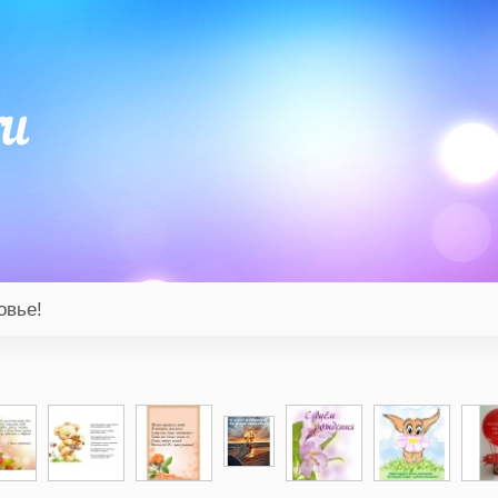
овье!