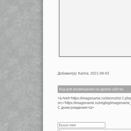
Добавил(а): Karina. 2021-08-03
Код для размещения на других сайтах
<a href='https://imagename.ru/denrozhd-1.ph
src='https://imagename.ru/imgbig/imagenam
С днем рождения</a>