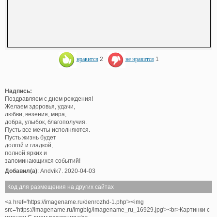
нравится
2
не нравится
1
Надпись:
Поздравляем с днем рождения!
Желаем здоровья, удачи,
любви, везения, мира,
добра, улыбок, благополучия.
Пусть все мечты исполняются.
Пусть жизнь будет
долгой и гладкой,
полной ярких и
запоминающихся событий!
Добавил(а)
: Andvik7. 2020-04-03
Код для размещения на других сайтах
<a href='https://imagename.ru/denrozhd-1.php'><img
src='https://imagename.ru/imgbig/imagename_ru_16929.jpg'><br>Картинки с