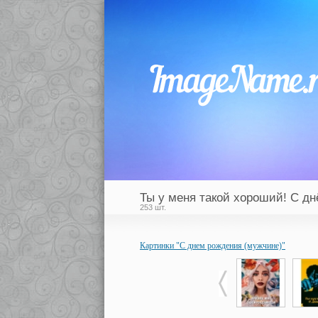
Ты у меня такой хороший! С дн
253 шт.
Картинки "С днем рождения (мужчине)"