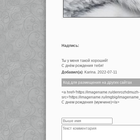
Надпись:
Ты у меня такой хороший!
С днём рождения тебя!
Добавил(а)
: Karina. 2022-07-11
Код для размещения на других сайтах
<a href='https://imagename.ru/denrozhdmuzh
src='https://imagename.ru/imgbig/imagenam
С днем рождения (мужчине)</a>