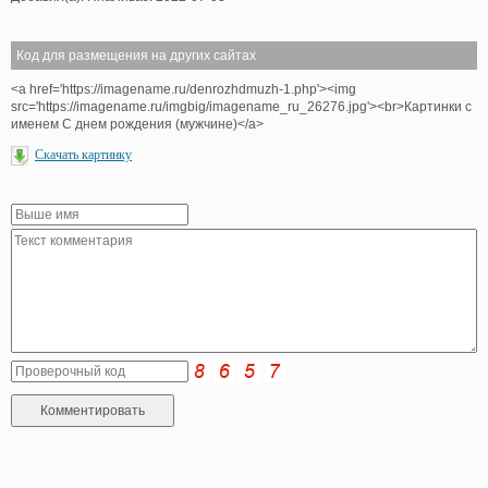
Код для размещения на других сайтах
<a href='https://imagename.ru/denrozhdmuzh-1.php'><img
src='https://imagename.ru/imgbig/imagename_ru_26276.jpg'><br>Картинки с
именем С днем рождения (мужчине)</a>
Скачать картинку