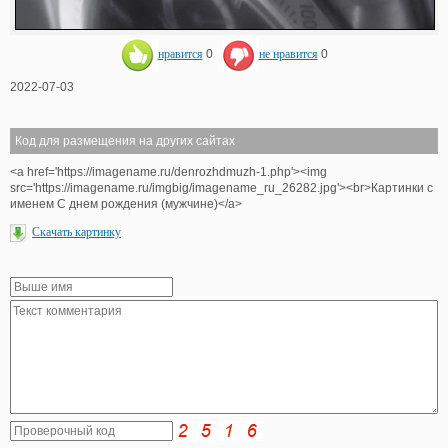
нравится
0
не нравится
0
2022-07-03
Код для размещения на других сайтах
<a href='https://imagename.ru/denrozhdmuzh-1.php'><img
src='https://imagename.ru/imgbig/imagename_ru_26282.jpg'><br>Картинки с
именем С днем рождения (мужчине)</a>
Скачать картинку