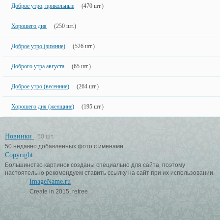
Доброе утро, прикольные
(470 шт.)
Хорошего дня
(250 шт.)
Доброе утро (зимние)
(526 шт.)
Доброго утра августа
(65 шт.)
Доброе утро (весенние)
(264 шт.)
Хорошего дня (женщине)
(195 шт.)
Новинки
50 шт.
50 недавно добавленных фото с именами.
Copyright
Большинство картинок созданы специально для сайта, поэтому
настоятельно рекомендуем ставить ссылку на сайт при их использовании.
ImageName.ru
Create in 2015, retree