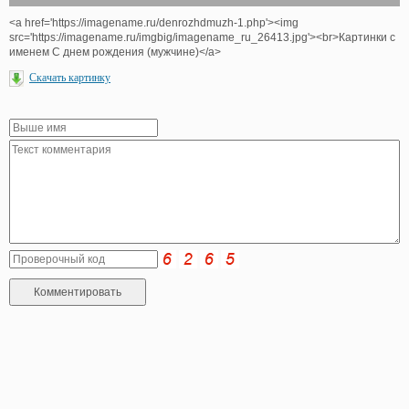
<a href='https://imagename.ru/denrozhdmuzh-1.php'><img
src='https://imagename.ru/imgbig/imagename_ru_26413.jpg'><br>Картинки с
именем С днем рождения (мужчине)</a>
Скачать картинку