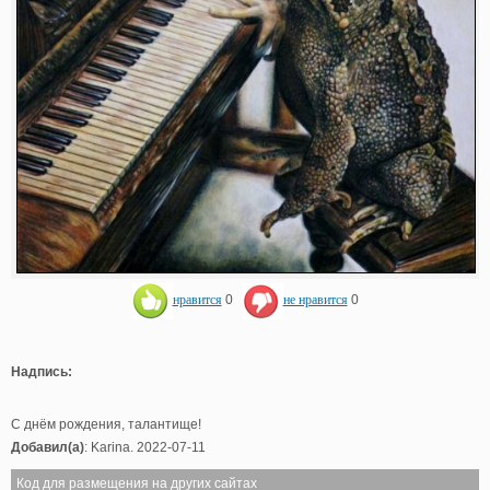
нравится
0
не нравится
0
Надпись:
С днём рождения, талантище!
Добавил(а)
: Karina. 2022-07-11
Код для размещения на других сайтах