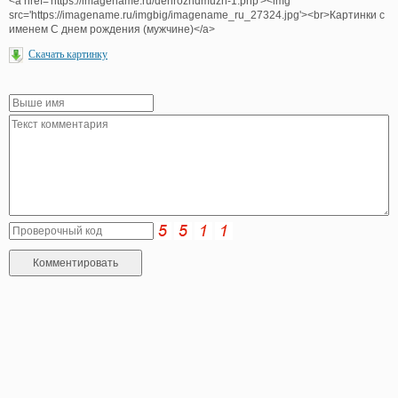
<a href='https://imagename.ru/denrozhdmuzh-1.php'><img
src='https://imagename.ru/imgbig/imagename_ru_27324.jpg'><br>Картинки с
именем С днем рождения (мужчине)</a>
Скачать картинку