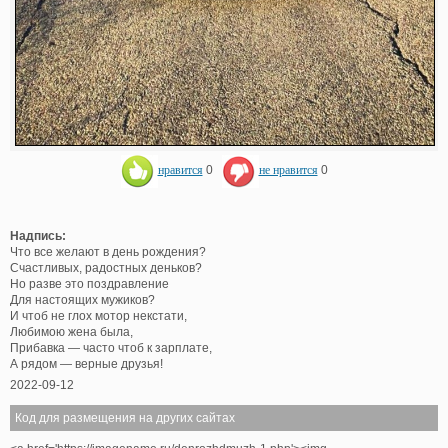
нравится
0
не нравится
0
Надпись:
Что все желают в день рождения?
Счастливых, радостных деньков?
Но разве это поздравление
Для настоящих мужиков?
И чтоб не глох мотор некстати,
Любимою жена была,
Прибавка — часто чтоб к зарплате,
А рядом — верные друзья!
2022-09-12
Код для размещения на других сайтах