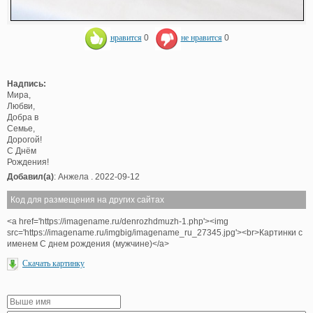
нравится
0
не нравится
0
Надпись:
Мира,
Любви,
Добра в
Семье,
Дорогой!
С Днём
Рождения!
Добавил(а)
: Анжела . 2022-09-12
Код для размещения на других сайтах
<a href='https://imagename.ru/denrozhdmuzh-1.php'><img
src='https://imagename.ru/imgbig/imagename_ru_27345.jpg'><br>Картинки с
именем С днем рождения (мужчине)</a>
Скачать картинку