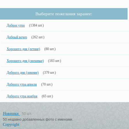
Выберите пожелания заранее:
Доброе утро
(1384 шт.)
Добрый вечер
(262 шт.)
Хорошего дня (летние)
(80 шт.)
Хорошего дня (смешные)
(183 шт.)
Доброго дня (зимние)
(379 шт.)
Доброго утра апреля
(70 шт.)
Доброго утра ноября
(65 шт.)
Новинки
50 шт.
50 недавно добавленных фото с именами.
Copyright