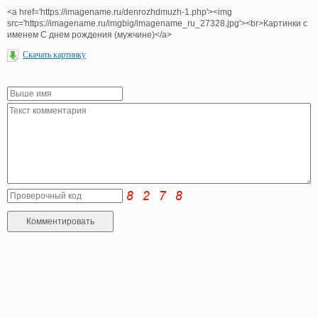
<a href='https://imagename.ru/denrozhdmuzh-1.php'><img
src='https://imagename.ru/imgbig/imagename_ru_27328.jpg'><br>Картинки с
именем С днем рождения (мужчине)</a>
Скачать картинку