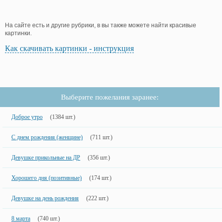
На сайте есть и другие рубрики, в вы также можете найти красивые
картинки.
Как скачивать картинки - инструкция
Выберите пожелания заранее:
Доброе утро
(1384 шт.)
С днем рождения (женщине)
(711 шт.)
Девушке прикольные на ДР
(356 шт.)
Хорошего дня (позитивные)
(174 шт.)
Девушке на день рождения
(222 шт.)
8 марта
(740 шт.)