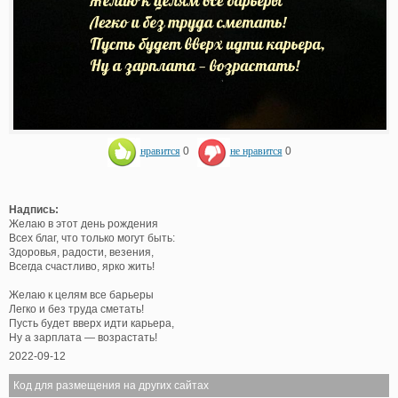
нравится
0
не нравится
0
Надпись:
Желаю в этот день рождения
Всех благ, что только могут быть:
Здоровья, радости, везения,
Всегда счастливо, ярко жить!
Желаю к целям все барьеры
Легко и без труда сметать!
Пусть будет вверх идти карьера,
Ну а зарплата — возрастать!
2022-09-12
Код для размещения на других сайтах