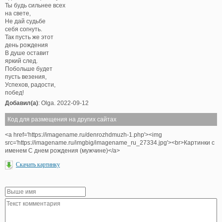
Ты будь сильнее всех
на свете,
Не дай судьбе
себя согнуть.
Так пусть же этот
день рождения
В душе оставит
яркий след.
Побольше будет
пусть везения,
Успехов, радости,
побед!
Добавил(а)
: Olga. 2022-09-12
Код для размещения на других сайтах
<a href='https://imagename.ru/denrozhdmuzh-1.php'><img
src='https://imagename.ru/imgbig/imagename_ru_27334.jpg'><br>Картинки с
именем С днем рождения (мужчине)</a>
Скачать картинку