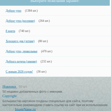
Выберите пожелания заранее:
Доброе утро
(1384 шт.)
Доброе утро (весенние)
(264 шт.)
8 марта
(740 шт.)
Хорошего дня (летние)
(80 шт.)
Доброе утро, прикольные
(470 шт.)
Доброго вечера (зимние)
(232 шт.)
С новым 2026 годом!
(36 шт.)
Новинки
50 шт.
50 недавно добавленных фото с именами.
Copyright
Большинство картинок созданы специально для сайта, поэтому
настоятельно рекомендуем ставить ссылку на сайт при их использовании.
ImageName.ru