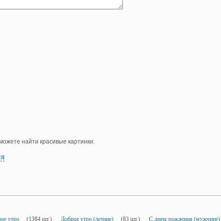
е можете найти красивые картинки.
ия
ое утро
(1384 шт.)
Доброе утро (летние)
(83 шт.)
С днем рождения (мужчине)