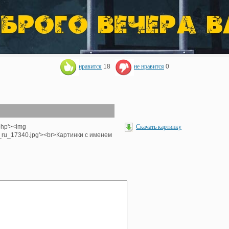
нравится
18
не нравится
0
php'><img
Скачать картинку
e_ru_17340.jpg'><br>Картинки с именем