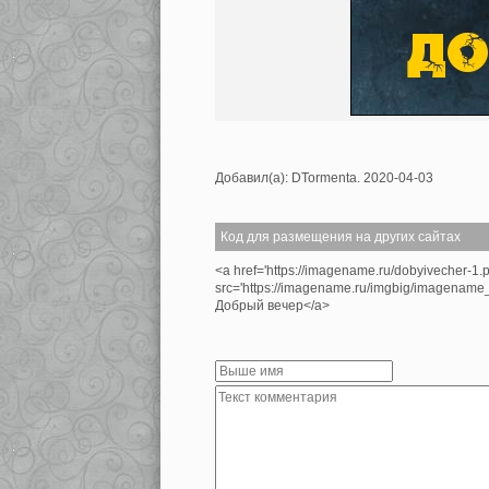
Добавил(а): DTormenta. 2020-04-03
Код для размещения на других сайтах
<a href='https://imagename.ru/dobyivecher-1.
src='https://imagename.ru/imgbig/imagenam
Добрый вечер</a>