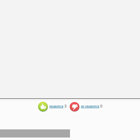
нравится
3
не нравится
0