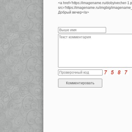
<a href='https://imagename.ru/dobyivecher-1.
src='https://imagename.ru/imgbig/imagenam
Добрый вечер</a>