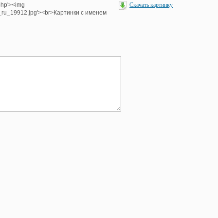
php'><img
Скачать картинку
e_ru_19912.jpg'><br>Картинки с именем