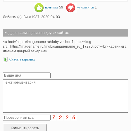
нравится
59
не нравится
1
Добавил(а): Вика1987. 2020-04-03
Код для размещения на других сайтах
<a href='https://imagename.ru/dobyivecher-1.php'><img
src='https://imagename.ru/imgbig/imagename_ru_17270.jpg'><br>Картинки с
именем Добрый вечер</a>
Скачать картинку