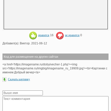
нравится
16
не нравится
0
Добавил(а): Виктор. 2021-06-12
Код для размещения на других сайтах
<a href='https://imagename.ru/dobyivecher-1.php'><img
src='https://imagename.ru/imgbig/imagename_ru_19909.jpg'><br>Картинки с
именем Добрый вечер</a>
Скачать картинку