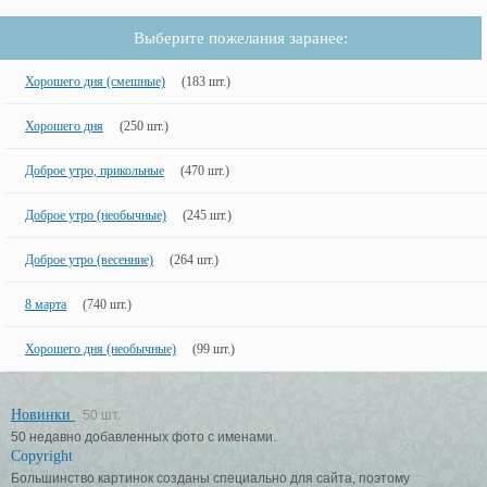
Выберите пожелания заранее:
Хорошего дня (смешные)
(183 шт.)
Хорошего дня
(250 шт.)
Доброе утро, прикольные
(470 шт.)
Доброе утро (необычные)
(245 шт.)
Доброе утро (весенние)
(264 шт.)
8 марта
(740 шт.)
Хорошего дня (необычные)
(99 шт.)
Новинки
50 шт.
50 недавно добавленных фото с именами.
Copyright
Большинство картинок созданы специально для сайта, поэтому