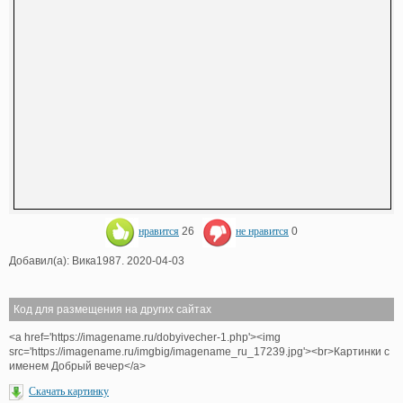
нравится
26
не нравится
0
Добавил(а): Вика1987. 2020-04-03
Код для размещения на других сайтах
<a href='https://imagename.ru/dobyivecher-1.php'><img
src='https://imagename.ru/imgbig/imagename_ru_17239.jpg'><br>Картинки с
именем Добрый вечер</a>
Скачать картинку