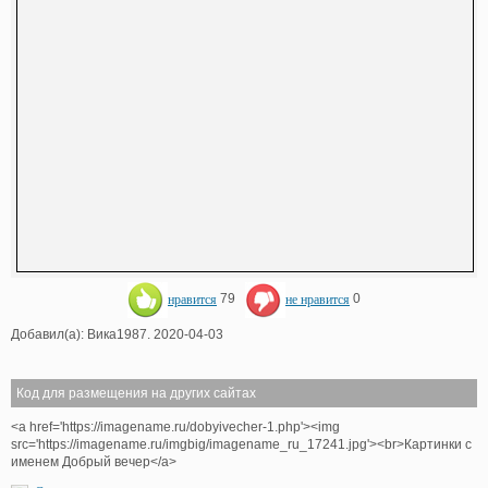
нравится
79
не нравится
0
Добавил(а): Вика1987. 2020-04-03
Код для размещения на других сайтах
<a href='https://imagename.ru/dobyivecher-1.php'><img
src='https://imagename.ru/imgbig/imagename_ru_17241.jpg'><br>Картинки с
именем Добрый вечер</a>