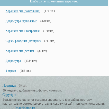
Выберите пожелания заранее:
Хорошего дня (позитивные)
(174 шт.)
Доброе утро, прикольные
(470 шт.)
Хорошего дня и настроения
(180 шт.)
С днем рождения (женщине)
(711 шт.)
Хорошего дня (летние)
(80 шт.)
Доброе утро
(1384 шт.)
1 апреля
(268 шт.)
Новинки
50 шт.
50 недавно добавленных фото с именами.
Copyright
Большинство картинок созданы специально для сайта, поэтому
настоятельно рекомендуем ставить ссылку на сайт при их использовании.
ImageName.ru