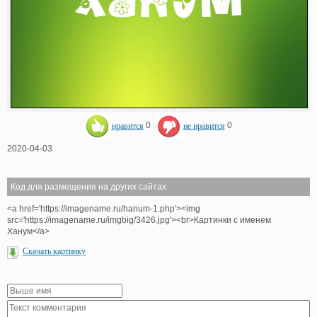
нравится
0
не нравится
0
2020-04-03
Код для размещения на других сайтах
<a href='https://imagename.ru/hanum-1.php'><img
src='https://imagename.ru/imgbig/3426.jpg'><br>Картинки с именем
Ханум</a>
Скачать картинку