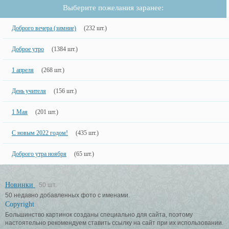
Выберите пожелания заранее:
Доброго вечера (зимние)
(232 шт.)
Доброе утро
(1384 шт.)
1 апреля
(268 шт.)
День учителя
(156 шт.)
1 Мая
(201 шт.)
С новым 2022 годом!
(435 шт.)
Доброго утра ноября
(65 шт.)
Новинки
50 шт.
50 недавно добавленных фото с именами.
Copyright
Большинство картинок созданы специально для сайта, поэтому
настоятельно рекомендуем ставить ссылку на сайт при их использовании.