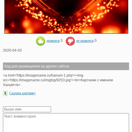
нравится
5
не нравится
0
2020-04-03
Код для размещения на других сайтах
<a href='https://imagename.ru/hanum-1.php'><img
src='https://imagename.ru/imgbig/9253.jpg'><br>Картинки с именем
Ханум</a>
Скачать картинку