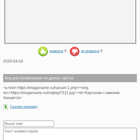
нравится
0
не нравится
0
2020-04-03
Код для размещения на других сайтах
<a href='https://imagename.ru/hanum-1.php'><img
src='https://imagename.ru/imgbig/7311.jpg'><br>Картинки с именем
Ханум</a>
Скачать картинку