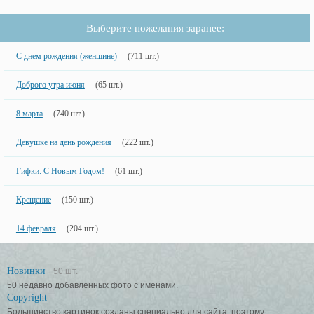
Выберите пожелания заранее:
С днем рождения (женщине)
(711 шт.)
Доброго утра июня
(65 шт.)
8 марта
(740 шт.)
Девушке на день рождения
(222 шт.)
Гифки: С Новым Годом!
(61 шт.)
Крещение
(150 шт.)
14 февраля
(204 шт.)
Новинки
50 шт.
50 недавно добавленных фото с именами.
Copyright
Большинство картинок созданы специально для сайта, поэтому