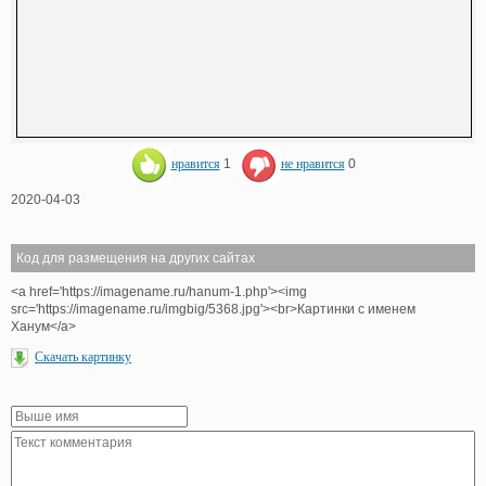
нравится
1
не нравится
0
2020-04-03
Код для размещения на других сайтах
<a href='https://imagename.ru/hanum-1.php'><img
src='https://imagename.ru/imgbig/5368.jpg'><br>Картинки с именем
Ханум</a>
Скачать картинку