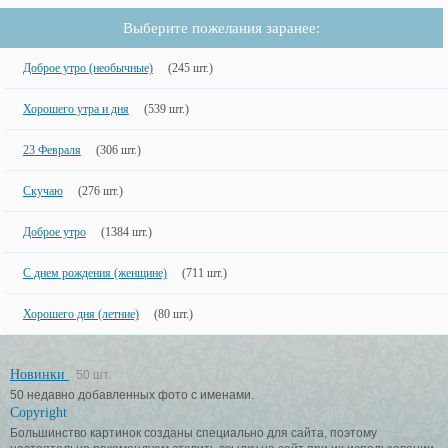
Выберите пожелания заранее:
Доброе утро (необычные)
(245 шт.)
Хорошего утра и дня
(539 шт.)
23 Февраля
(306 шт.)
Скучаю
(276 шт.)
Доброе утро
(1384 шт.)
С днем рождения (женщине)
(711 шт.)
Хорошего дня (летние)
(80 шт.)
Новинки
50 шт.
50 недавно добавленных фото с именами.
Copyright
Большинство картинок созданы специально для сайта, поэтому