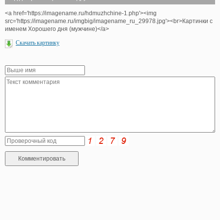
<a href='https://imagename.ru/hdmuzhchine-1.php'><img
src='https://imagename.ru/imgbig/imagename_ru_29978.jpg'><br>Картинки с
именем Хорошего дня (мужчине)</a>
Скачать картинку