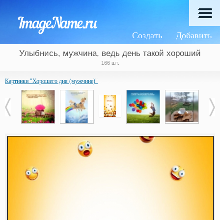
Создать
Добавить
Улыбнись, мужчина, ведь день такой хороший
166 шт.
Картинки "Хорошего дня (мужчине)"