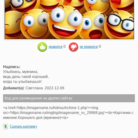
нравится
0
не нравится
0
Надпись:
Улыбнись, мужчина,
ведь день такой хороший,
когда ты улыбаешься!
Добавил(а)
: Светлана. 2022-12-06
Код для размещения на других сайтах
<a href='https://imagename.ru/hdmuzhchine-1.php'><img
src='https://imagename.ru/imgbig/imagename_ru_29968.jpg'><br>Картинки с
именем Хорошего дня (мужчине)</a>
Скачать картинку