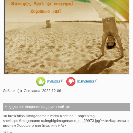
нравится
0
не нравится
0
Добавил(а): Светлана. 2022-12-06
Код для размещения на других сайтах
<a href='https://imagename.ru/hdmuzhchine-1.php'><img
src='https://imagename.ru/imgbig/imagename_ru_29973.jpg'><br>Картинки с
именем Хорошего дня (мужчине)</a>