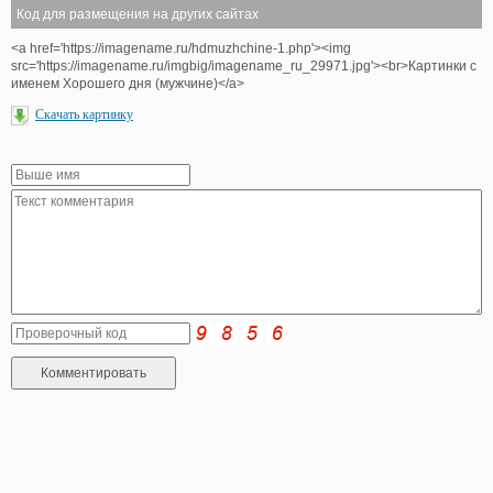
Код для размещения на других сайтах
<a href='https://imagename.ru/hdmuzhchine-1.php'><img
src='https://imagename.ru/imgbig/imagename_ru_29971.jpg'><br>Картинки с
именем Хорошего дня (мужчине)</a>
Скачать картинку