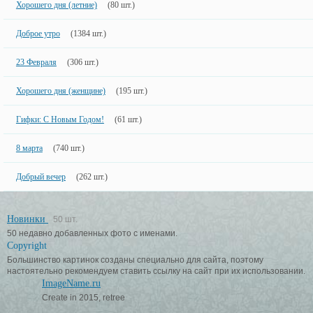
Хорошего дня (летние)
(80 шт.)
Доброе утро
(1384 шт.)
23 Февраля
(306 шт.)
Хорошего дня (женщине)
(195 шт.)
Гифки: С Новым Годом!
(61 шт.)
8 марта
(740 шт.)
Добрый вечер
(262 шт.)
Новинки
50 шт.
50 недавно добавленных фото с именами.
Copyright
Большинство картинок созданы специально для сайта, поэтому
настоятельно рекомендуем ставить ссылку на сайт при их использовании.
ImageName.ru
Create in 2015, retree