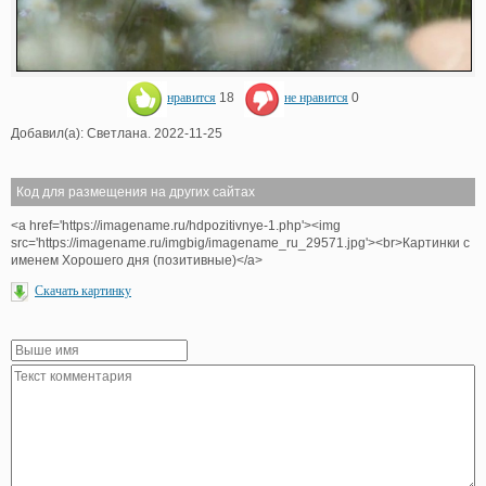
нравится
18
не нравится
0
Добавил(а): Светлана. 2022-11-25
Код для размещения на других сайтах
<a href='https://imagename.ru/hdpozitivnye-1.php'><img
src='https://imagename.ru/imgbig/imagename_ru_29571.jpg'><br>Картинки с
именем Хорошего дня (позитивные)</a>
Скачать картинку