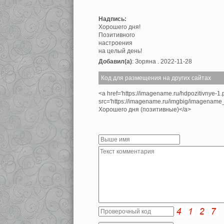
Надпись:
Хорошего дня!
Позитивного
настроения
на целый день!
Добавил(а)
: Зоряна . 2022-11-28
Код для размещения на других сайтах
<a href='https://imagename.ru/hdpozitivnye-1
src='https://imagename.ru/imgbig/imagenam
Хорошего дня (позитивные)</a>