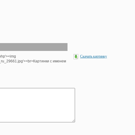
.php'><img
Скачать картинку
e_ru_29661.jpg'><br>Картинки с именем