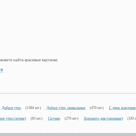
е можете найти красивые картинки.
ия
Доброе утро
(1384 шт.)
Доброе утро, прикольные
(470 шт.)
С днем рождения
ое утро (летние)
(83 шт.)
Скучаю
(276 шт.)
Хорошего дня (смешные)
(183 