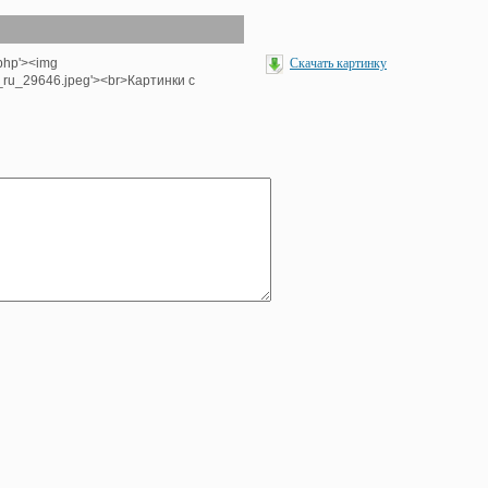
.php'><img
Скачать картинку
_ru_29646.jpeg'><br>Картинки с