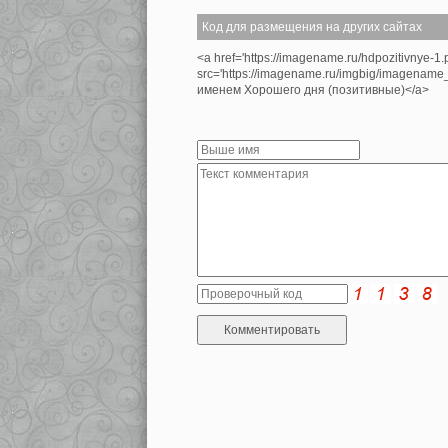
Код для размещения на других сайтах
<a href='https://imagename.ru/hdpozitivnye-1
src='https://imagename.ru/imgbig/imagename
именем Хорошего дня (позитивные)</a>