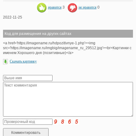
нравится
3
не нравится
0
2022-11-25
Код для размещения на других сайтах
<a href='https://imagename.ru/hdpozitivnye-1.php'><img
src='https://imagename.ru/imgbig/imagename_ru_29512.jpg'><br>Картинки с
именем Хорошего дня (позитивные)</a>
Скачать картинку