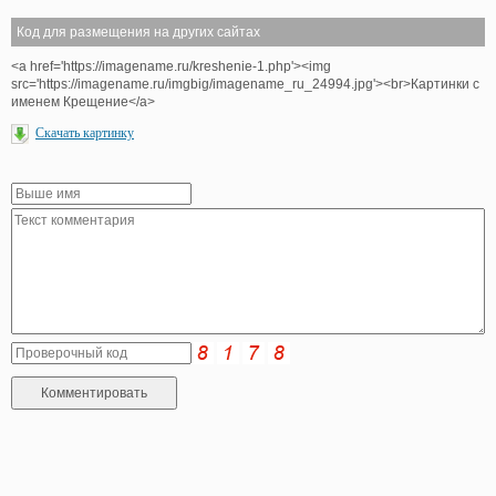
Код для размещения на других сайтах
<a href='https://imagename.ru/kreshenie-1.php'><img
src='https://imagename.ru/imgbig/imagename_ru_24994.jpg'><br>Картинки с
именем Крещение</a>
Скачать картинку