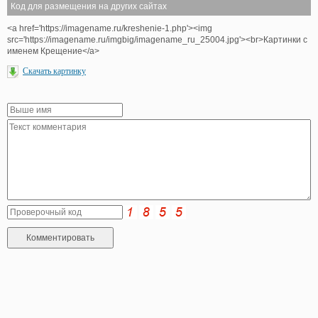
Код для размещения на других сайтах
<a href='https://imagename.ru/kreshenie-1.php'><img
src='https://imagename.ru/imgbig/imagename_ru_25004.jpg'><br>Картинки с
именем Крещение</a>
Скачать картинку