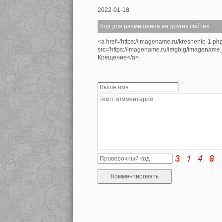
2022-01-18
Код для размещения на других сайтах
<a href='https://imagename.ru/kreshenie-1.ph
src='https://imagename.ru/imgbig/imagenam
Крещение</a>