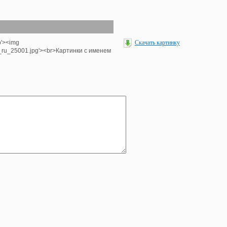
p'><img
Скачать картинку
e_ru_25001.jpg'><br>Картинки с именем