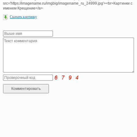
src='https://imagename.ru/imgbig/imagename_ru_24999.jpg'><br>Картинки с
именем Крещение</a>
Скачать картинку