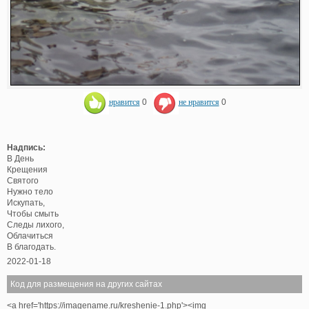
нравится
0
не нравится
0
Надпись:
В День
Крещения
Святого
Нужно тело
Искупать,
Чтобы смыть
Следы лихого,
Облачиться
В благодать.
2022-01-18
Код для размещения на других сайтах
<a href='https://imagename.ru/kreshenie-1.php'><img