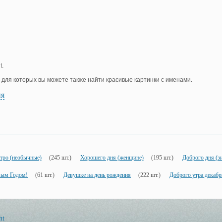
!.
, для которых вы можете также найти красивые картинки с именами.
ия
тро (необычные)
(245 шт.)
Хорошего дня (женщине)
(195 шт.)
Доброго дня (з
вым Годом!
(61 шт.)
Девушке на день рождения
(222 шт.)
Доброго утра декабр
ht