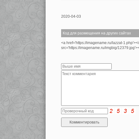
2020-04-03
Код для размещения на других сайтах
<a href='https://imagename.ru/lazzat-1.php'><
src='https://imagename.ru/imgbig/12379.jpg