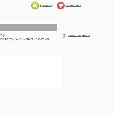
нравится
0
не нравится
0
img
Скачать картинку
'><br>Картинки с именем Лаззат</a>