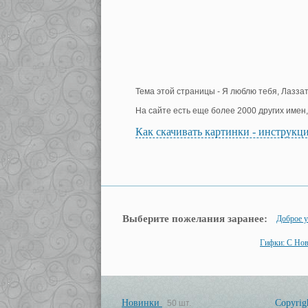
Тема этой страницы - Я люблю тебя, Лаззат
На сайте есть еще более 2000 других имен
Как скачивать картинки - инструкц
Выберите пожелания заранее:
Доброе у
Гифки: С Но
Новинки
Copyrig
50 шт.