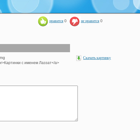
нравится
0
не нравится
0
img
Скачать картинку
><br>Картинки с именем Лаззат</a>