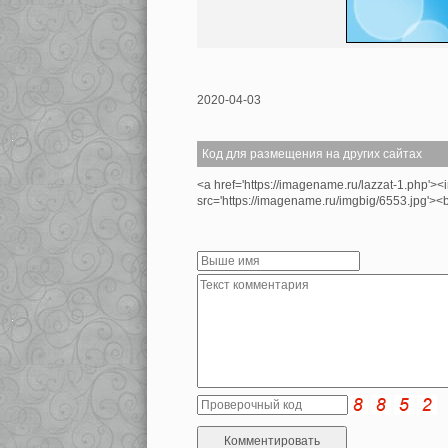
2020-04-03
Код для размещения на других сайтах
<a href='https://imagename.ru/lazzat-1.php'><
src='https://imagename.ru/imgbig/6553.jpg'