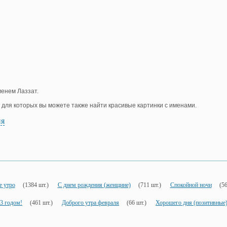
менем Лаззат.
, для которых вы можете также найти красивые картинки с именами.
ия
е утро
(1384 шт.)
С днем рождения (женщине)
(711 шт.)
Спокойной ночи
(56
3 годом!
(461 шт.)
Доброго утра февраля
(66 шт.)
Хорошего дня (позитивные