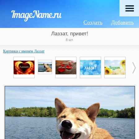
Создать
Добавить
Лаззат, привет!
8 шт.
Картинки с именем Лаззат