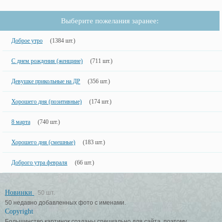
Выберите пожелания заранее:
Доброе утро
(1384 шт.)
С днем рождения (женщине)
(711 шт.)
Девушке прикольные на ДР
(356 шт.)
Хорошего дня (позитивные)
(174 шт.)
8 марта
(740 шт.)
Хорошего дня (смешные)
(183 шт.)
Доброго утра февраля
(66 шт.)
Новинки
50 шт.
50 недавно добавленных фото с именами.
Copyright
Большинство картинок созданы специально для сайта, поэтому