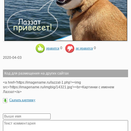
нравится
0
не нравится
0
2020-04-03
Код для размещения на других сайтах
<a href='https://imagename.ru/lazzat-1.php'><img
src='https://imagename.ru/imgbig/14321.jpg'><br>Картинки с именем
Лаззат</a>
Скачать картинку