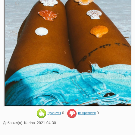
нравится
0
не нравится
0
Добавил(а): Karina. 2021-04-30