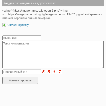
Код для размещения на других сайтах
<a href='https://imagename.ru/letoden-1.php'><img
src='https://imagename.ru/imgbig/imagename_ru_19457.jpg'><br>Картинки с
именем Хорошего дня (летние)</a>
Скачать картинку