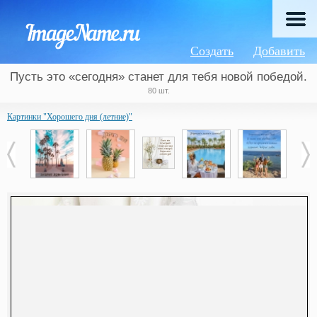
Создать
Добавить
Пусть это «сегодня» станет для тебя новой победой.
80 шт.
Картинки "Хорошего дня (летние)"