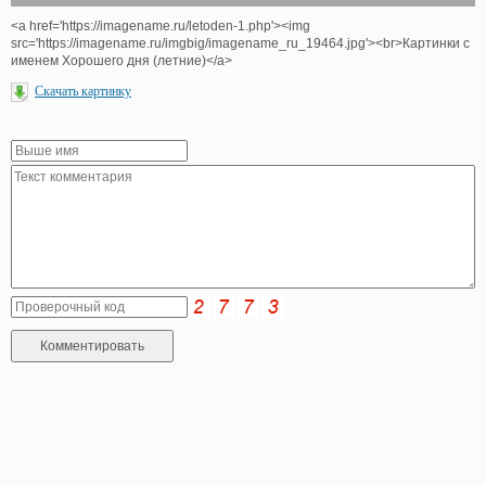
<a href='https://imagename.ru/letoden-1.php'><img
src='https://imagename.ru/imgbig/imagename_ru_19464.jpg'><br>Картинки с
именем Хорошего дня (летние)</a>
Скачать картинку