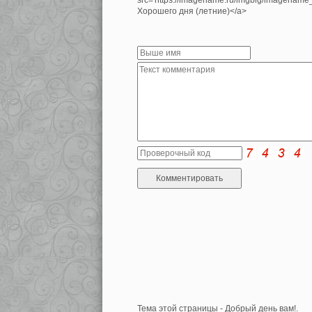
src='https://imagename.ru/imgbig/imagenam
Хорошего дня (летние)</a>
Тема этой страницы - Добрый день вам!.