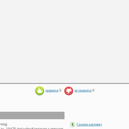
нравится
0
не нравится
0
><img
Скачать картинку