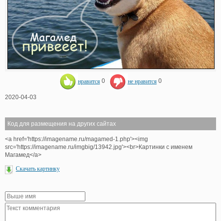
нравится
0
не нравится
0
2020-04-03
Код для размещения на других сайтах
<a href='https://imagename.ru/magamed-1.php'><img
src='https://imagename.ru/imgbig/13942.jpg'><br>Картинки с именем
Магамед</a>
Скачать картинку