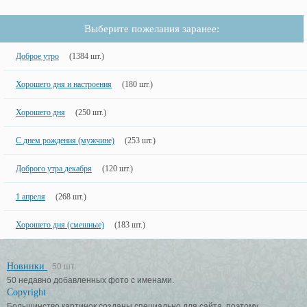
Выберите пожелания заранее:
Доброе утро
(1384 шт.)
Хорошего дня и настроения
(180 шт.)
Хорошего дня
(250 шт.)
С днем рождения (мужчине)
(253 шт.)
Доброго утра декабря
(120 шт.)
1 апреля
(268 шт.)
Хорошего дня (смешные)
(183 шт.)
Новинки
50 шт.
50 недавно добавленных фото с именами.
Copyright
Большинство картинок созданы специально для сайта, поэтому