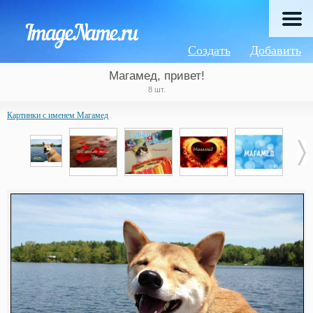
Создать
Добавить
Магамед, привет!
8 шт.
Картинки с именем Магамед