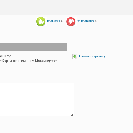
нравится
0
не нравится
0
p'><img
Скачать картинку
<br>Картинки с именем Магамед</a>