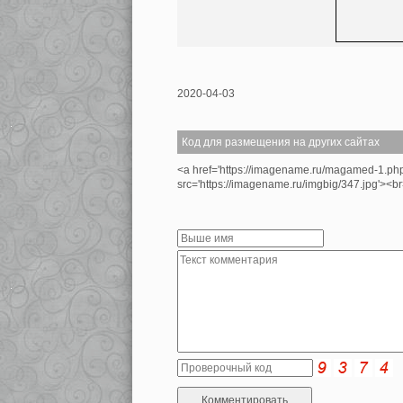
2020-04-03
Код для размещения на других сайтах
<a href='https://imagename.ru/magamed-1.ph
src='https://imagename.ru/imgbig/347.jpg'>