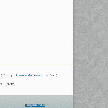
(470 шт.)
С новым 2022 годом!
(435 шт.)
ля
(66 шт.)
ImageName.ru