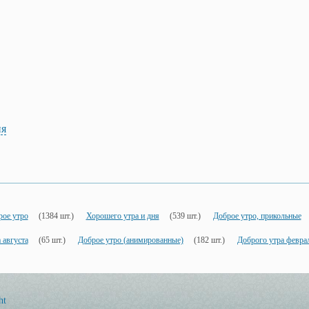
ия
рое утро
(1384 шт.)
Хорошего утра и дня
(539 шт.)
Доброе утро, прикольные
 августа
(65 шт.)
Доброе утро (анимированные)
(182 шт.)
Доброго утра февра
ht