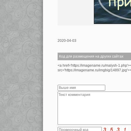
2020-04-03
Код для размещения на других сайтах
<a href='https://imagename.ru/malysh-1.php'
src='https://imagename.ru/imgbig/14897.jp