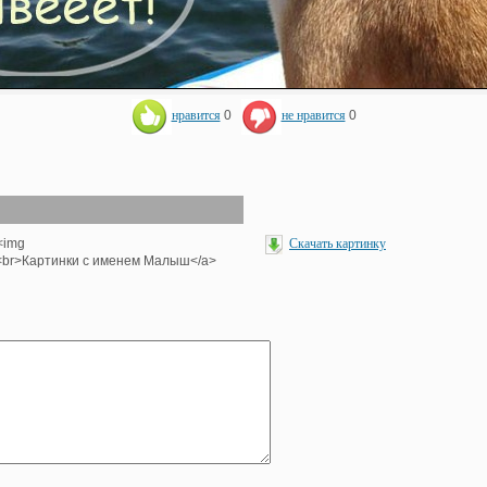
нравится
0
не нравится
0
><img
Скачать картинку
g'><br>Картинки с именем Малыш</a>