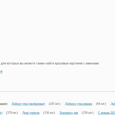
, для которых вы можете также найти красивые картинки с именами.
ия
анее:
Доброе утро (необычные)
(245 шт.)
Доброго утра января
(64 шт.)
Доб
е)
(379 шт.)
День учителя
(156 шт.)
Хорошего дня
(250 шт.)
С новым 202