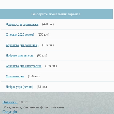
Выберите пожелания заранее:
Доброе утро, прикольные
(470 шт.)
С новым 2025 годом!
(259 шт.)
Хорошего дня (женщине)
(195 шт.)
Доброго утра августа
(65 шт.)
Хорошего дня и настроения
(180 шт.)
Хорошего дня
(250 шт.)
Доброе утро (летние)
(83 шт.)
Новинки
50 шт.
50 недавно добавленных фото с именами.
Copyright