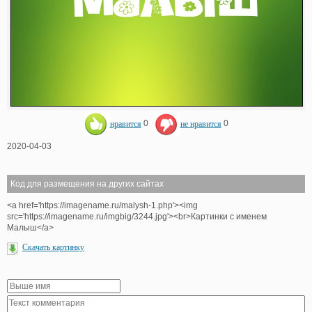
нравится
0
не нравится
0
2020-04-03
Код для размещения на других сайтах
<a href='https://imagename.ru/malysh-1.php'><img
src='https://imagename.ru/imgbig/3244.jpg'><br>Картинки с именем
Малыш</a>
Скачать картинку