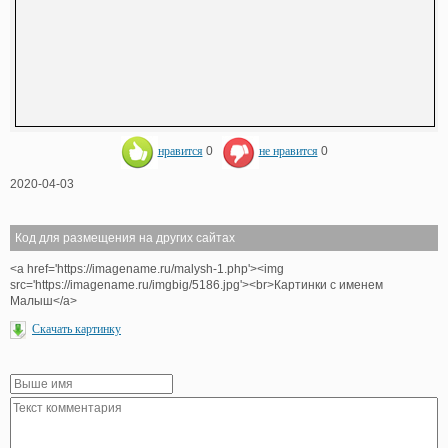
нравится
0
не нравится
0
2020-04-03
Код для размещения на других сайтах
<a href='https://imagename.ru/malysh-1.php'><img
src='https://imagename.ru/imgbig/5186.jpg'><br>Картинки с именем
Малыш</a>
Скачать картинку