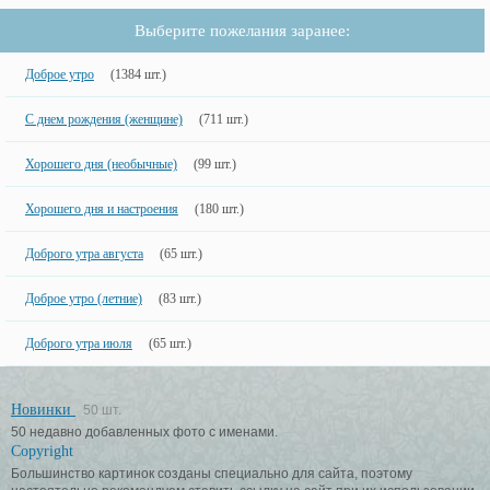
Выберите пожелания заранее:
Доброе утро
(1384 шт.)
С днем рождения (женщине)
(711 шт.)
Хорошего дня (необычные)
(99 шт.)
Хорошего дня и настроения
(180 шт.)
Доброго утра августа
(65 шт.)
Доброе утро (летние)
(83 шт.)
Доброго утра июля
(65 шт.)
Новинки
50 шт.
50 недавно добавленных фото с именами.
Copyright
Большинство картинок созданы специально для сайта, поэтому