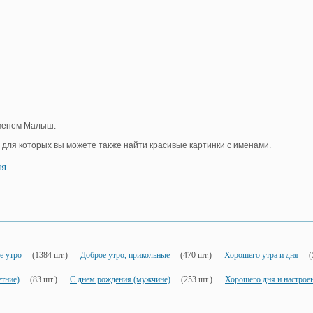
именем Малыш.
, для которых вы можете также найти красивые картинки с именами.
ия
е утро
(1384 шт.)
Доброе утро, прикольные
(470 шт.)
Хорошего утра и дня
(
етние)
(83 шт.)
С днем рождения (мужчине)
(253 шт.)
Хорошего дня и настрое