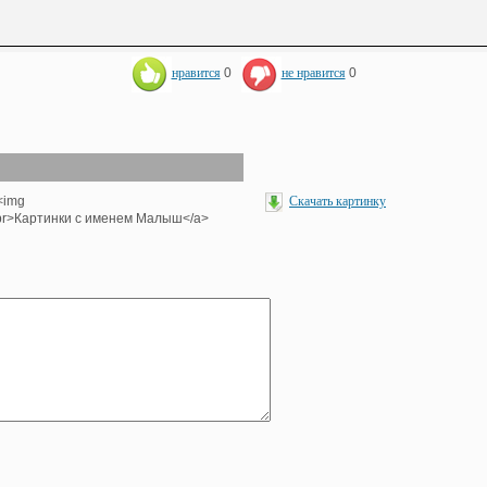
нравится
0
не нравится
0
><img
Скачать картинку
'><br>Картинки с именем Малыш</a>