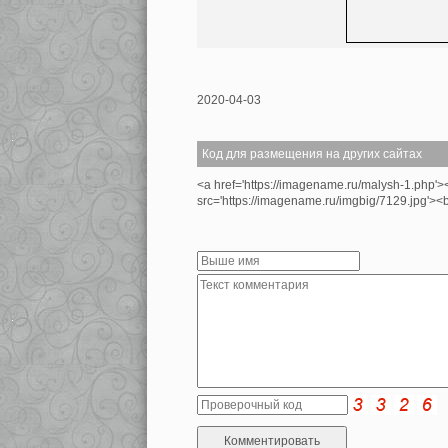
2020-04-03
Код для размещения на других сайтах
<a href='https://imagename.ru/malysh-1.php'
src='https://imagename.ru/imgbig/7129.jpg