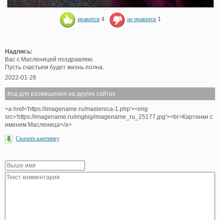
нравится
4
не нравится
1
Надпись:
Вас с Масленицей поздравляю.
Пусть счастьем будет жизнь полна.
2022-01-26
Код для размещения на других сайтах
<a href='https://imagename.ru/maslenica-1.php'><img
src='https://imagename.ru/imgbig/imagename_ru_25177.jpg'><br>Картинки с
именем Масленица</a>
Скачать картинку