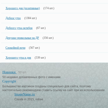
Хорошего дня (позитивные)
(174 шт.)
Доброе утро
(1384 шт.)
Доброго утра октября
(67 шт.)
Девушке прикольные на ДР
(356 шт.)
Спокойной ночи
(567 шт.)
Хорошего утра и дня
(539 шт.)
Новинки
50 шт.
50 недавно добавленных фото с именами.
Copyright
Большинство картинок созданы специально для сайта, поэтому
настоятельно рекомендуем ставить ссылку на сайт при их использовании.
ImageName.ru
Create in 2015, retree