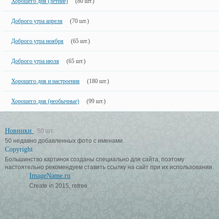
Хорошего дня (летние)
(80 шт.)
Доброго утра апреля
(70 шт.)
Доброго утра ноября
(65 шт.)
Доброго утра июля
(65 шт.)
Хорошего дня и настроения
(180 шт.)
Хорошего дня (необычные)
(99 шт.)
Новинки
50 шт.
50 недавно добавленных фото с именами.
Copyright
Большинство картинок созданы специально для сайта, поэтому
настоятельно рекомендуем ставить ссылку на сайт при их использовании.
ImageName.ru
Create in 2015, retree