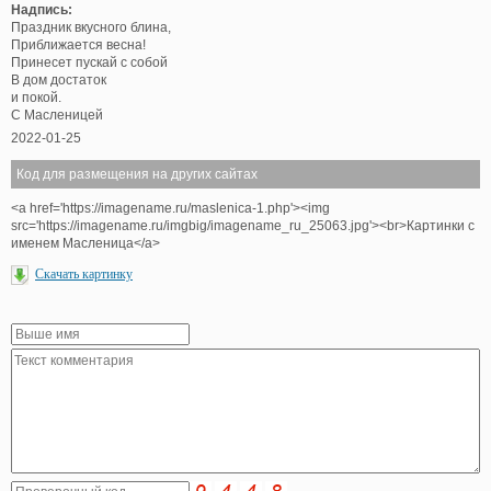
Надпись:
Праздник вкусного блина,
Приближается весна!
Принесет пускай с собой
В дом достаток
и покой.
С Масленицей
2022-01-25
Код для размещения на других сайтах
<a href='https://imagename.ru/maslenica-1.php'><img
src='https://imagename.ru/imgbig/imagename_ru_25063.jpg'><br>Картинки с
именем Масленица</a>
Скачать картинку