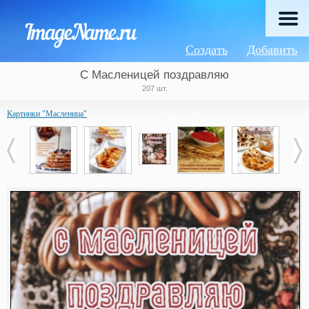
Создать
Добавить
С Масленицей поздравляю
207 шт.
Картинки "Масленица"