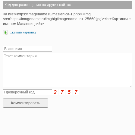
Код для размещения на других сайтах
<a href='https://imagename.ru/maslenica-1.php'><img
src='https://imagename.ru/imgbig/imagename_ru_25660.jpg'><br>Картинки с
именем Масленица</a>
Скачать картинку